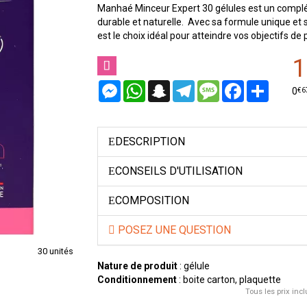
Manhaé Minceur Expert 30 gélules est un complém
durable et naturelle. Avec sa formule unique et 
est le choix idéal pour atteindre vos objectifs de
1
Messenger
WhatsApp
Snapchat
Telegram
Message
Facebook
Partager
€
6
0
DESCRIPTION
CONSEILS D'UTILISATION
COMPOSITION
POSEZ UNE QUESTION
30 unités
Nature de produit
: gélule
Conditionnement
: boite carton, plaquette
Tous les prix incl