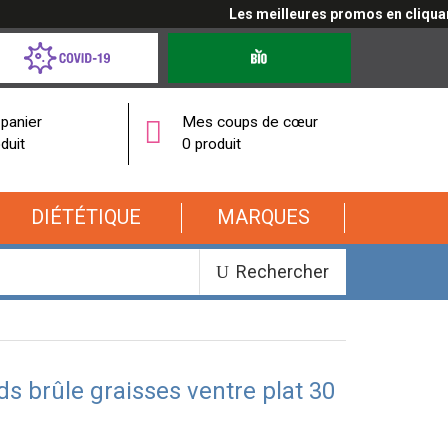
Les meilleures promos en cliquant i
d-
Produits
bio
onavirus
panier
Mes coups de cœur
duit
0 produit
DIÉTÉTIQUE
MARQUES
Rechercher
s brûle graisses ventre plat 30