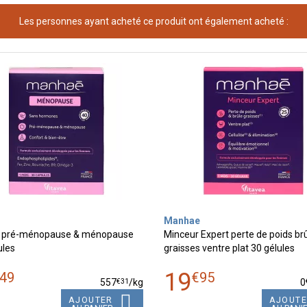
Les personnes ayant acheté ce produit ont également acheté :
Manhae
 pré-ménopause & ménopause
Minceur Expert perte de poids br
ules
graisses ventre plat 30 gélules
19
49
€
95
€
31
557
/kg
0
AJOUTER
AJOUT