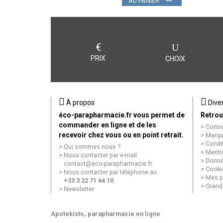
AU PANIER
€
PRIX
CHOIX
À propos
Dive
éco-parapharmacie.fr vous permet de
Retrou
commander en ligne et de les
Conse
recevoir chez vous ou en point retrait.
Marqu
Condi
Qui sommes nous ?
Menti
Nous contacter par e-mail
Donné
contact
@
eco-parapharmacie.fr
Cooki
Nous contacter par téléphone au
Mes p
+33 3 22 71 64 10
Grand
Newsletter
Apotekisto
, parapharmacie en ligne