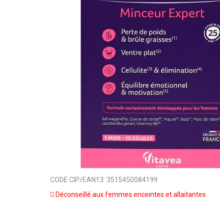
CODE CIP/EAN13:
3515450084199
Déconseillé aux femmes enceintes et allaitantes