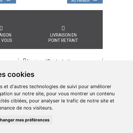
ER
AU PANIER
AISON
LIVRAISON EN
 VOUS
POINT RETRAIT
Livraison / Point retrait
Commandez en ligne et recevez votre
es cookies
commande rapidement chez vous ou
, quel
en point retrait
s et d'autres technologies de suivi pour améliorer
Livraison chez vous ou en points relais
ation sur notre site, pour vous montrer un contenu
ités ciblées, pour analyser le trafic de notre site et
nance de nos visiteurs.
hanger mes préférences
macie d’Amiens - 11 rue Jean Catelas - 80000 Amiens France