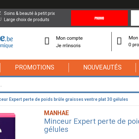
Promotions
Covi
Soins & beauté à petit prix
&
19
Large choix de produits
Offres
Cor
Mon 
Mon compte
0 pro
Je m’inscris
PROMOTIONS
NOUVEAUTÉS
eur Expert perte de poids brûle graisses ventre plat 30 gélules
MANHAE
Minceur Expert perte de poid
gélules