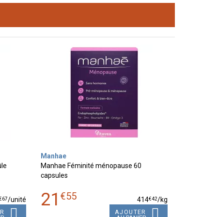
Manhae
ûle
Manhae Féminité ménopause 60
capsules
21
€
55
€
67
€
42
/unité
414
/kg
ER
AJOUTER