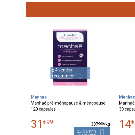
4 vendus
récemment !
Manhae
Manhae
Manhaé pré-ménopause & ménopause
Manhaé
120 capsules
30 caps
31
14
€
99
€
€
60
307
/kg
AJOUTER