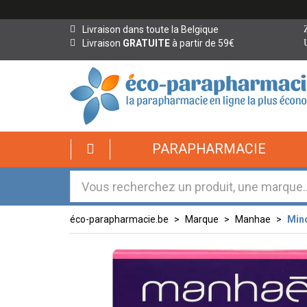
Livraison dans toute la Belgique
Livraison
GRATUITE
à partir de 59€
éco-
PARAPHARMACIE
parapharmacie.fr
éco-
parapharmacie.fr
éco-parapharmacie.be
Marque
Manhae
Minc