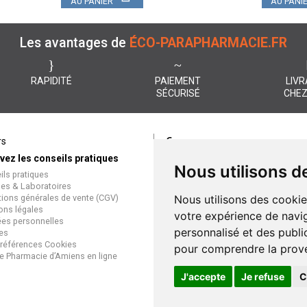
AU PANIER
AU PANI
Les avantages de
ÉCO-PARAPHARMACIE.FR
RAPIDITÉ
PAIEMENT
LIVR
SÉCURISÉ
CHEZ
€
rs
Paiement
vez les conseils pratiques
éco-parapharmacie.fr offre un
Nous utilisons d
ils pratiques
paiement entièrement sécurisé
es & Laboratoires
que soit le mode de règlement
tions générales de vente (CGV)
Nous utilisons des cookie
Paiement sécurisé et simple
ons légales
votre expérience de navig
es personnelles
personnalisé et des public
es
références Cookies
pour comprendre la prove
e Pharmacie d’Amiens en ligne
J'accepte
Je refuse
C
Grande Phar