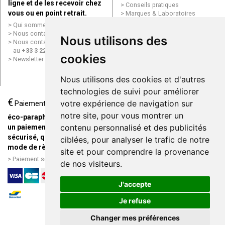
ligne et de les recevoir chez
Conseils pratiques
vous ou en point retrait.
Marques & Laboratoires
Conditions générales de vente
Qui sommes nous ?
(CGV)
Nous contacter par e-mail
Nous utilisons des
Mentions légales
Nous contacter par téléphone
Données personnelles
au
+33 3 22 71 64 10
cookies
Cookies
Newsletter
Mes préférences Cookies
Grande Pharmacie d’Amiens en
Nous utilisons des cookies et d'autres
ligne
technologies de suivi pour améliorer
€
Livraison / Point retrait
votre expérience de navigation sur
Paiement
Commandez en ligne et
notre site, pour vous montrer un
éco-parapharmacie.fr offre
recevez votre commande
contenu personnalisé et des publicités
un paiement entièrement
rapidement chez vous ou en
sécurisé, quel que soit le
ciblées, pour analyser le trafic de notre
point retrait
mode de règlement
site et pour comprendre la provenance
Livraison chez vous ou en
Paiement sécurisé et simple
de nos visiteurs.
points relais
J'accepte
Je refuse
Changer mes préférences