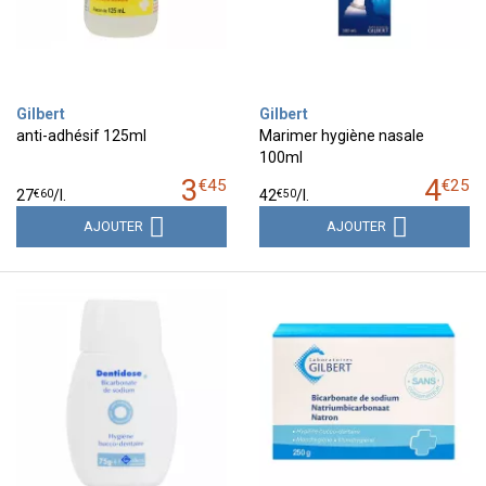
Gilbert
Gilbert
anti-adhésif 125ml
Marimer hygiène nasale
100ml
3
4
€
45
€
25
€
60
€
50
27
/
l.
42
/
l.
AJOUTER
AJOUTER