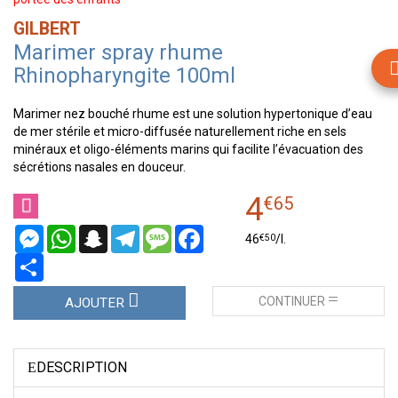
GILBERT
Marimer spray rhume
Rhinopharyngite 100ml
Marimer nez bouché rhume est une solution hypertonique d’eau
de mer stérile et micro-diffusée naturellement riche en sels
minéraux et oligo-éléments marins qui facilite l’évacuation des
sécrétions nasales en douceur.
4
€
65
Messenger
WhatsApp
Snapchat
Telegram
Message
Facebook
€
50
46
/
l.
Partager
CONTINUER
AJOUTER
DESCRIPTION