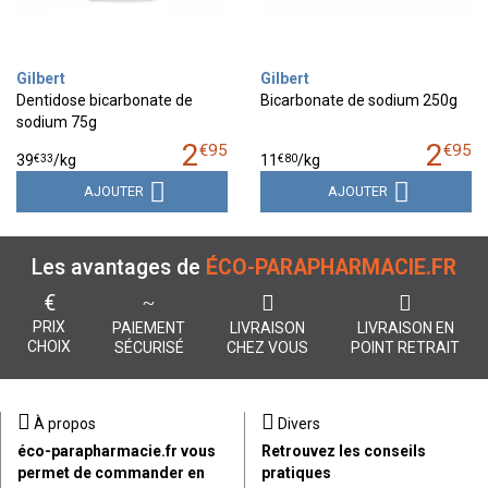
Gilbert
Gilbert
Dentidose bicarbonate de
Bicarbonate de sodium 250g
sodium 75g
2
2
€
95
€
95
€
33
€
80
39
/kg
11
/kg
AJOUTER
AJOUTER
Les avantages de
ÉCO-PARAPHARMACIE.FR
€
PRIX
PAIEMENT
LIVRAISON
LIVRAISON EN
CHOIX
SÉCURISÉ
CHEZ VOUS
POINT RETRAIT
À propos
Divers
éco-parapharmacie.fr vous
Retrouvez les conseils
permet de commander en
pratiques