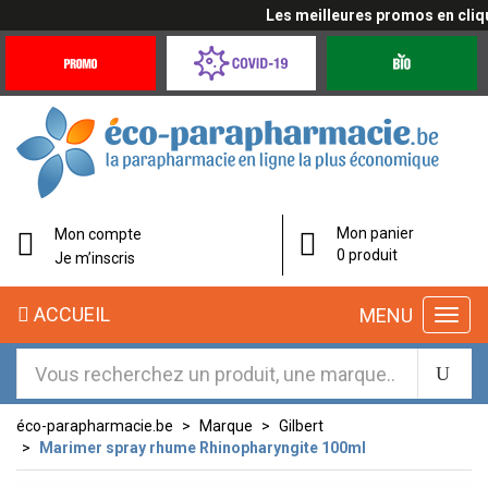
Les meilleures promos en cliquan
Promotions
Covid-
Produits
&
19
bio
Offres
Coronavirus
éco-
Mon panier
Mon compte
parapharmacie.fr
0 produit
Je m’inscris
éco-
ACCUEIL
MENU
parapharmacie.fr
éco-parapharmacie.be
Marque
Gilbert
Marimer spray rhume Rhinopharyngite 100ml