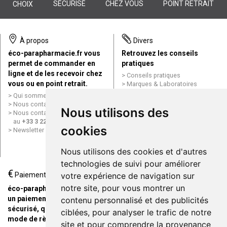
SÉCURISÉ
CHEZ VOUS
POINT RETRAIT
CHOIX
À propos
Divers
éco-parapharmacie.fr vous
Retrouvez les conseils
permet de commander en
pratiques
ligne et de les recevoir chez
Conseils pratiques
vous ou en point retrait.
Marques & Laboratoires
Conditions générales de vente
Qui sommes nous ?
(CGV)
Nous contacter par e-mail
Nous utilisons des
Mentions légales
Nous contacter par téléphone
Données personnelles
au
+33 3 22 71 64 10
Cookies
cookies
Newsletter
Mes préférences Cookies
Grande Pharmacie d’Amiens en
Nous utilisons des cookies et d'autres
ligne
technologies de suivi pour améliorer
€
Livraison / Point retrait
Paiement
votre expérience de navigation sur
Commandez en ligne et
notre site, pour vous montrer un
éco-parapharmacie.fr offre
recevez votre commande
un paiement entièrement
contenu personnalisé et des publicités
rapidement chez vous ou en
sécurisé, quel que soit le
ciblées, pour analyser le trafic de notre
point retrait
mode de règlement
site et pour comprendre la provenance