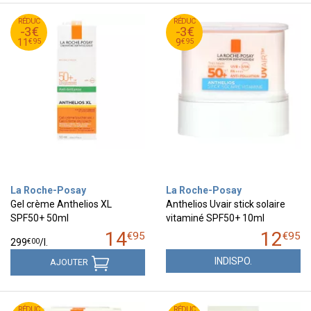
95
€
95
€
RÉDUC
14
RÉDUC
12
-3€
-3€
95
€
95
€
11
9
€
95
€
95
11
9
La Roche-Posay
La Roche-Posay
Gel crème Anthelios XL
Anthelios Uvair stick solaire
SPF50+ 50ml
vitaminé SPF50+ 10ml
14
12
€
95
€
95
€
00
299
/
l.
INDISPO.
AJOUTER
95
€
95
€
RÉDUC
17
RÉDUC
14