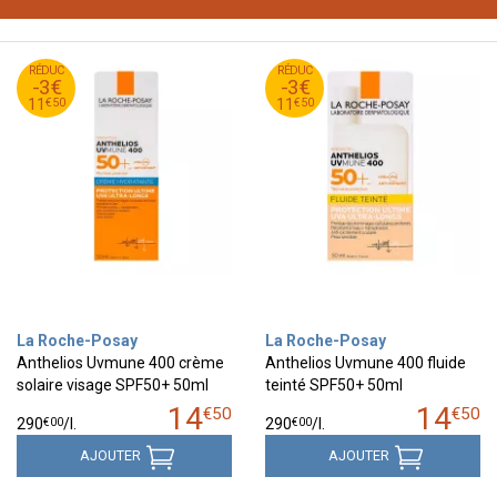
50
€
50
€
RÉDUC
14
RÉDUC
14
-3€
-3€
50
€
50
€
11
11
€
50
€
50
11
11
La Roche-Posay
La Roche-Posay
Anthelios Uvmune 400 crème
Anthelios Uvmune 400 fluide
solaire visage SPF50+ 50ml
teinté SPF50+ 50ml
14
14
€
50
€
50
€
00
€
00
290
/
l.
290
/
l.
AJOUTER
AJOUTER