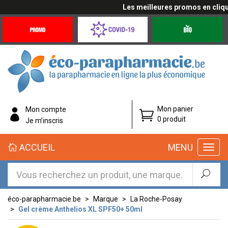
Les meilleures promos en cliquant
Promotions
Covid-
Produits
&
19
bio
Offres
Coronavirus
éco-
Mon panier
Mon compte
parapharmacie.fr
0 produit
Je m’inscris
éco-
ACCUEIL
MENU
parapharmacie.fr
éco-parapharmacie.be
Marque
La Roche-Posay
Gel crème Anthelios XL SPF50+ 50ml