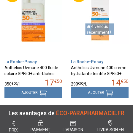
4 vendus
récemment !
La Roche-Posay
La Roche-Posay
Anthelios Uvmune 400 fluide
Anthelios Uvmune 400 crème
solaire SPF50+ anti-tâches…
hydratante teintée SPF50+…
17
14
€
50
€
50
€
00
€
00
350
/
l.
290
/
l.
AJOUTER
AJOUTER
Les avantages de
ÉCO-PARAPHARMACIE.FR
€
PAIEMENT
LIVRAISON
LIVRAISON EN
PRIX