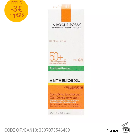
RÉDUC
95
€
14
-3€
95
€
11
€
95
11
CODE CIP/EAN13:
3337875546409
1 unité
12M