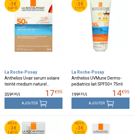
-3€
-3€
95
€
95
€
14
11
€
95
€
95
14
11
La Roche-Posay
La Roche-Posay
Anthelios Uvair serum solaire
Anthelios UVMune Dermo-
teinté medium naturel…
pediatrics lait SPF50+ 75ml
17
14
€
95
€
95
€
00
€
33
359
/
l.
199
/
l.
AJOUTER
AJOUTER
50
€
50
€
RÉDUC
17
RÉDUC
14
-3€
-3€
50
€
50
€
14
11
€
50
€
50
14
11