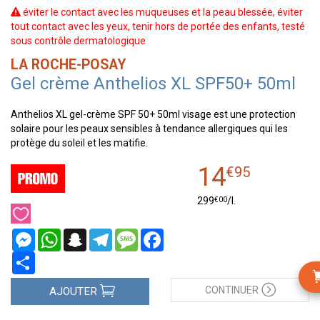
éviter le contact avec les muqueuses et la peau blessée, éviter
tout contact avec les yeux, tenir hors de portée des enfants, testé
sous contrôle dermatologique
LA ROCHE-POSAY
Gel crème Anthelios XL SPF50+ 50ml
Anthelios XL gel-crème SPF 50+ 50ml visage est une protection
solaire pour les peaux sensibles à tendance allergiques qui les
protège du soleil et les matifie.
14
€
95
€
00
299
/
l.
Messenger
WhatsApp
Snapchat
Telegram
Message
Facebook
Partager
CONTINUER
AJOUTER