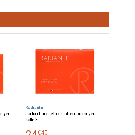
Radiante
 moyen
Jarfix chaussettes Qoton noir moyen
taille 3
24
€
40