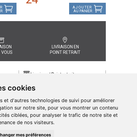
ER
AJOUTER
ER
AU PANIER
AISON
LIVRAISON EN
 VOUS
POINT RETRAIT
Livraison / Point retrait
Commandez en ligne et recevez votre
es cookies
commande rapidement chez vous ou
, quel
en point retrait
s et d'autres technologies de suivi pour améliorer
Livraison chez vous ou en points relais
ation sur notre site, pour vous montrer un contenu
ités ciblées, pour analyser le trafic de notre site et
nance de nos visiteurs.
hanger mes préférences