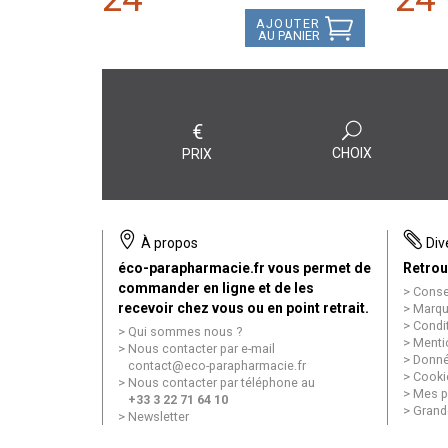
AJOUTER
AU PANIER
€
CHOIX
PRIX
À propos
Div
éco-parapharmacie.fr vous permet de
Retrou
commander en ligne et de les
Conse
recevoir chez vous ou en point retrait.
Marqu
Condi
Qui sommes nous ?
Menti
Nous contacter par e-mail
Donné
contact
@
eco-parapharmacie.fr
Cooki
Nous contacter par téléphone au
Mes p
+33 3 22 71 64 10
Grand
Newsletter