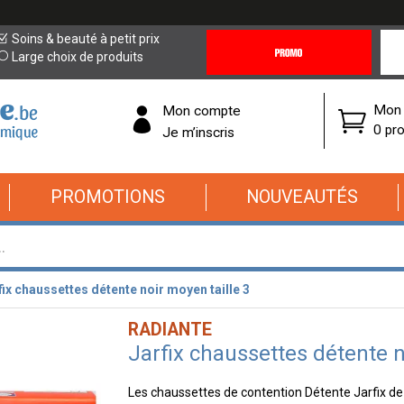
Promotions
Covi
Soins & beauté à petit prix
&
19
Large choix de produits
Offres
Cor
Mon 
Mon compte
0 pro
Je m’inscris
PROMOTIONS
NOUVEAUTÉS
fix chaussettes détente noir moyen taille 3
RADIANTE
Jarfix chaussettes détente n
Les chaussettes de contention Détente Jarfix de