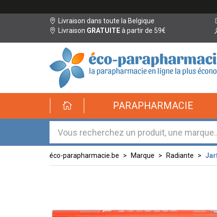
Livraison dans toute la Belgique
Livraison
GRATUITE
à partir de 59€
éco-
PARAPHARMACIE
parapharmacie.fr
éco-
parapharmacie.fr
éco-parapharmacie.be
Marque
Radiante
Jar