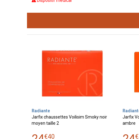
Dispositif médical
Radiante
Radiant
Jarfix chaussettes Voilisim Smoky noir
Jarfix V
moyen taille 2
ambre
24
24
€
40
€