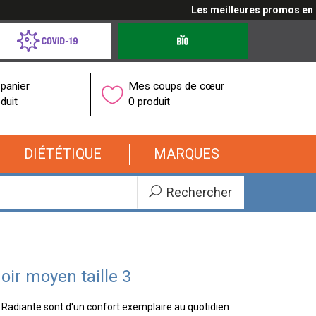
Les meilleures promos en cliq
d-
Produits
bio
onavirus
panier
Mes coups de cœur
duit
0 produit
DIÉTÉTIQUE
MARQUES
Rechercher
oir moyen taille 3
 Radiante sont d'un confort exemplaire au quotidien