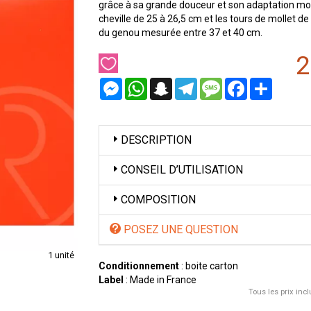
grâce à sa grande douceur et son adaptation morp
cheville de 25 à 26,5 cm et les tours de mollet d
du genou mesurée entre 37 et 40 cm.
2
Messenger
WhatsApp
Snapchat
Telegram
Message
Facebook
Partager
DESCRIPTION
CONSEIL D’UTILISATION
COMPOSITION
POSEZ UNE QUESTION
1 unité
Conditionnement
: boite carton
Label
: Made in France
Tous les prix incl