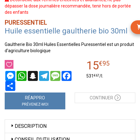
dépasser la dose journalière recommandée, tenir hors de portée
des enfants
PURESSENTIEL
Huile essentielle gaultherie bio 30ml
Gaultherie Bio 30ml Huiles Essentielles Puressentiel est un produit
d'agriculture biologique
15
€
95
Messenger
WhatsApp
Snapchat
Telegram
Message
Facebook
€
67
531
/
l.
Partager
RÉAPPRO
CONTINUER
PRÉVENEZ-MOI
DESCRIPTION
CONSEIL D’UTILISATION