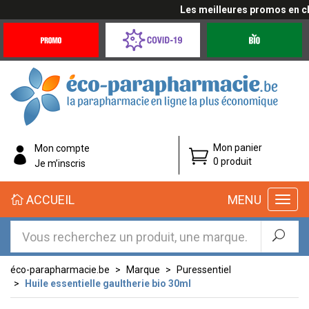
Les meilleures promos en cliq
Promotions
Covid-
Produits
&
19
bio
Offres
Coronavirus
éco-
Mon panier
Mon compte
parapharmacie.fr
0 produit
Je m’inscris
éco-
ACCUEIL
MENU
parapharmacie.fr
éco-parapharmacie.be
Marque
Puressentiel
Huile essentielle gaultherie bio 30ml