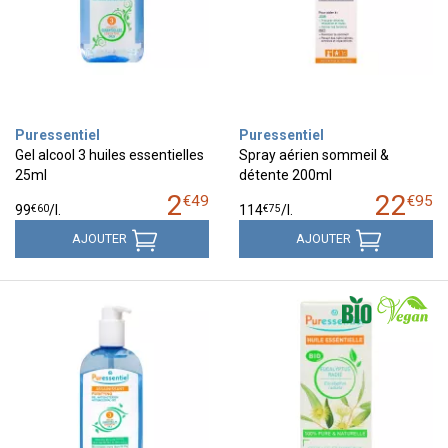
Puressentiel
Puressentiel
Gel alcool 3 huiles essentielles
Spray aérien sommeil &
25ml
détente 200ml
2
22
€
49
€
95
€
60
€
75
99
/
l.
114
/
l.
AJOUTER
AJOUTER