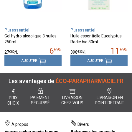
Puressentiel
Puressentiel
Gel hydro alcoolique 3 huiles
Huile essentielle Eucalyptus
250ml
Radie bio 30ml
6
11
€
95
€
95
€
80
€
33
27
/
l.
398
/
l.
AJOUTER
AJOUTER
Les avantages de
ÉCO-PARAPHARMACIE.FR
€
PAIEMENT
LIVRAISON
LIVRAISON EN
PRIX
SÉCURISÉ
CHEZ VOUS
POINT RETRAIT
CHOIX
À propos
Divers
éco-parapharmacie.fr vous
Retrouvez les conseils