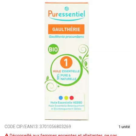
CODE CIP/EAN13:
3701056803269
1 unité
Déconseillé aux femmes enceintes et allaitantes, ne pas