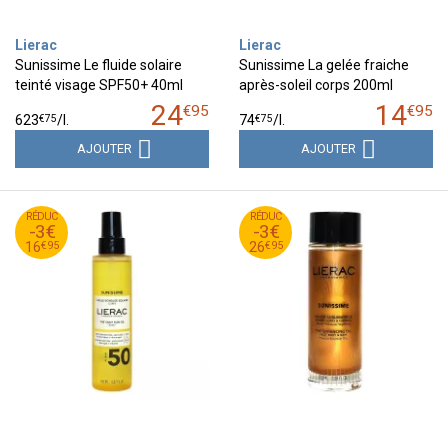
Lierac
Lierac
Sunissime Le fluide solaire
Sunissime La gelée fraiche
teinté visage SPF50+ 40ml
après-soleil corps 200ml
24
14
€
95
€
95
€
75
€
75
623
/
l.
74
/
l.
AJOUTER
AJOUTER
95
€
95
€
RÉDUC
19
RÉDUC
29
-3€
-3€
95
€
95
€
16
26
€
95
€
95
16
26