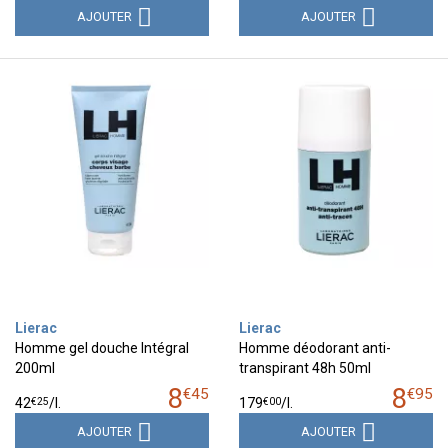
AJOUTER
AJOUTER
Lierac
Lierac
Homme gel douche Intégral
Homme déodorant anti-
200ml
transpirant 48h 50ml
8
8
€
45
€
95
€
25
€
00
42
/
l.
179
/
l.
AJOUTER
AJOUTER