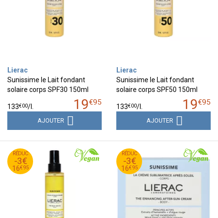
Lierac
Lierac
Sunissime le Lait fondant
Sunissime le Lait fondant
solaire corps SPF30 150ml
solaire corps SPF50 150ml
19
19
€
95
€
95
€
00
€
00
133
/
l.
133
/
l.
AJOUTER
AJOUTER
95
€
95
€
RÉDUC
19
RÉDUC
19
-3€
-3€
95
€
95
€
16
16
€
95
€
95
16
16