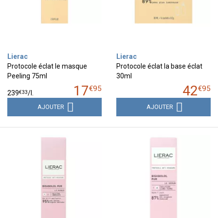
Lierac
Lierac
Protocole éclat le masque
Protocole éclat la base éclat
Peeling 75ml
30ml
17
42
€
95
€
95
€
33
239
/
l.
AJOUTER
AJOUTER