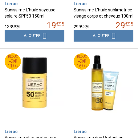
Lierac
Lierac
Sunissime L'huile soyeuse
Sunissime L'huile sublimatrice
solaire SPF50 150ml
visage corps et cheveux 100ml
19
29
€
95
€
95
€
00
€
50
133
/
l.
299
/
l.
AJOUTER
AJOUTER
95
€
95
€
RÉDUC
14
RÉDUC
19
-3€
-3€
95
€
95
€
11
16
€
95
€
95
11
16
Lierac
Lierac
Sunissime stick protecteur
Sunissime duo Protection