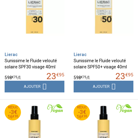
Lierac
Lierac
Sunissime le Fluide velouté
Sunissime le Fluide velouté
solaire SPF30 visage 40ml
solaire SPF50+ visage 40ml
23
23
€
95
€
95
€
75
€
75
598
/
l.
598
/
l.
AJOUTER
AJOUTER
95
€
95
€
RÉDUC
19
RÉDUC
19
-3€
-3€
95
€
95
€
16
16
€
95
€
95
16
16