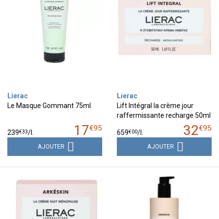
Lierac
Lierac
Le Masque Gommant 75ml
Lift Intégral la crème jour
raffermissante recharge 50ml
17
32
€
95
€
95
€
33
€
00
239
/
l.
659
/
l.
AJOUTER
AJOUTER