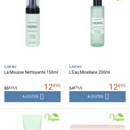
Lierac
Lierac
La Mousse Nettoyante 150ml
L'Eau Micellaire 200ml
12
12
€
95
€
95
€
33
€
75
86
/
l.
64
/
l.
AJOUTER
AJOUTER