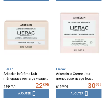
Lierac
Lierac
Arkeskin la Crème Nuit
Arkeskin la Crème Jour
ménopause recharge visage…
ménopause visage tous…
22
30
€
95
€
95
€
00
€
00
459
/
l.
619
/
l.
AJOUTER
AJOUTER