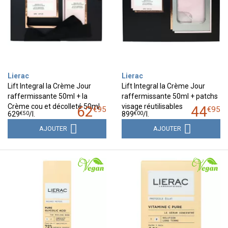
Lierac
Lierac
Lift Integral la Crème Jour
Lift Integral la Crème Jour
raffermissante 50ml + la
raffermissante 50ml + patchs
Crème cou et décolleté 50ml
visage réutilisables
62
44
€
95
€
95
€
50
€
00
629
/
l.
899
/
l.
AJOUTER
AJOUTER