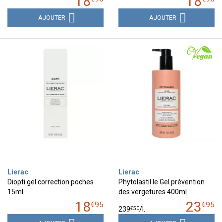
18
18
AJOUTER
AJOUTER
Lierac
Lierac
Diopti gel correction poches
Phytolastil le Gel prévention
15ml
des vergetures 400ml
18
23
€
95
€
95
€
50
239
/
l.