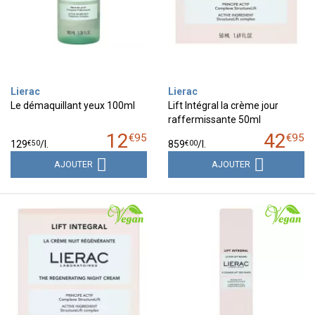
Lierac
Lierac
Le démaquillant yeux 100ml
Lift Intégral la crème jour
raffermissante 50ml
12
42
€
95
€
95
€
50
€
00
129
/
l.
859
/
l.
AJOUTER
AJOUTER