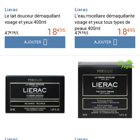
Lierac
Lierac
Le lait douceur démaquillant
L'eau micellaire démaquillante
visage et yeux 400ml
visage et yeux tous types de
peaux 400ml
18
18
€
95
€
95
€
38
€
38
47
/
l.
47
/
l.
AJOUTER
AJOUTER
Lierac
Lierac