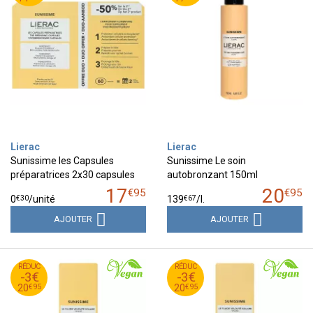
Lierac
Lierac
Sunissime les Capsules
Sunissime Le soin
préparatrices 2x30 capsules
autobronzant 150ml
17
20
€
95
€
95
€
30
€
67
0
/unité
139
/
l.
AJOUTER
AJOUTER
95
€
95
€
RÉDUC
23
RÉDUC
23
-3€
-3€
95
€
95
€
20
20
€
95
€
95
20
20