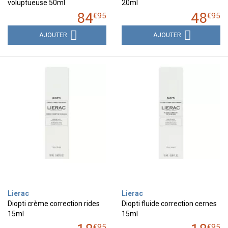
voluptueuse 50ml
20ml
84
48
€
95
€
95
AJOUTER
AJOUTER
Lierac
Lierac
Diopti crème correction rides
Diopti fluide correction cernes
15ml
15ml
€
95
€
95