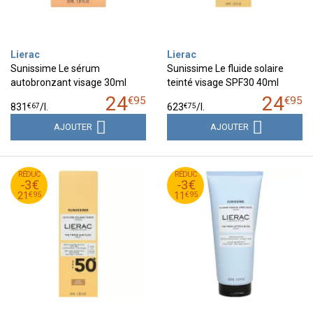
Lierac
Lierac
Sunissime Le sérum
Sunissime Le fluide solaire
autobronzant visage 30ml
teinté visage SPF30 40ml
24
24
€
95
€
95
€
67
€
75
831
/
l.
623
/
l.
AJOUTER
AJOUTER
95
€
95
€
RÉDUC
24
RÉDUC
14
-3€
-3€
95
€
95
€
21
11
€
95
€
95
21
11