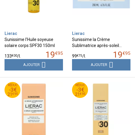
Lierac
Lierac
Sunissime l'Huile soyeuse
Sunissime la Crème
solaire corps SPF30 150ml
Sublimatrice après-soleil…
19
19
€
95
€
95
€
00
€
75
133
/
l.
99
/
l.
AJOUTER
AJOUTER
95
€
95
€
RÉDUC
24
RÉDUC
24
-3€
-3€
95
€
95
€
21
21
€
95
€
95
21
21