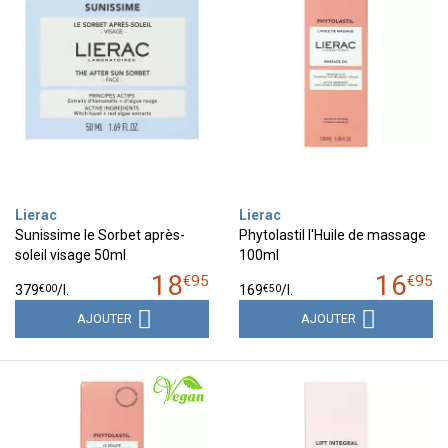
Lierac
Lierac
Sunissime le Sorbet après-
Phytolastil l'Huile de massage
soleil visage 50ml
100ml
18
16
€
95
€
95
€
00
€
50
379
/
l.
169
/
l.
AJOUTER
AJOUTER