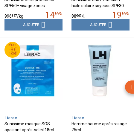
SPF50+ visage zones…
huile solaire soyeuse SPF30…
14
19
€
95
€
95
€
67
€
67
996
/kg
88
/
l.
AJOUTER
AJOUTER
95
€
RÉDUC
4
-3€
95
€
1
€
95
1
Lierac
Lierac
Sunissime masque SOS
Homme baume après rasage
apaisant après-soleil 18ml
75ml