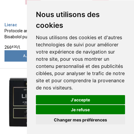
Nous utilisons des
cookies
Lierac
Lierac
Protocole anti-rougeurs
Protocole anti-rougeurs
Nous utilisons des cookies et d'autres
Bisabolol pur masque 75ml
Bisabolol pur serum 30ml
19
36
technologies de suivi pour améliorer
€
95
€
95
€
00
266
/
l.
votre expérience de navigation sur
AJOUTER
AJOUTER
notre site, pour vous montrer un
contenu personnalisé et des publicités
ciblées, pour analyser le trafic de notre
site et pour comprendre la provenance
de nos visiteurs.
J'accepte
Je refuse
Changer mes préférences