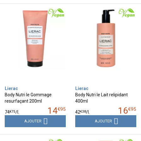
Lierac
Lierac
Body Nutri le Gommage
Body Nutri le Lait relipidant
resurfaçant 200ml
400ml
14
16
€
95
€
95
€
75
€
38
74
/
l.
42
/
l.
AJOUTER
AJOUTER