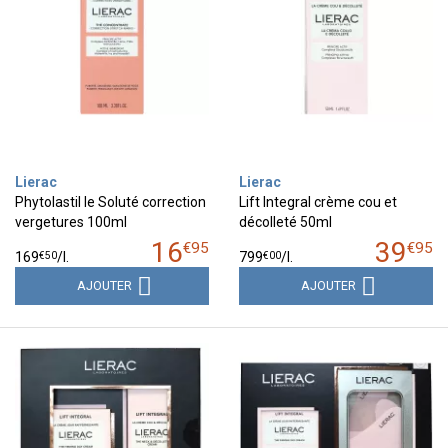
Lierac
Lierac
Phytolastil le Soluté correction
Lift Integral crème cou et
vergetures 100ml
décolleté 50ml
16
39
€
95
€
95
€
50
€
00
169
/
l.
799
/
l.
AJOUTER
AJOUTER