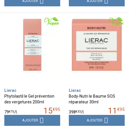
AJOUTER
AJOUTER
Lierac
Lierac
Phytolastil le Gel prévention
Body-Nutri le Baume SOS
des vergetures 200ml
réparateur 30ml
15
11
€
95
€
95
€
75
€
33
79
/
l.
398
/
l.
AJOUTER
AJOUTER