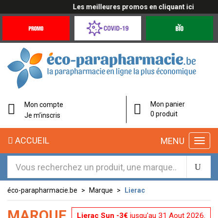
Les meilleures promos en cliquant ici
Promotions
Covid-
Produits
&
19
bio
Offres
Coronavirus
éco-
Mon panier
Mon compte
parapharmacie.fr
0 produit
Je m’inscris
éco-
ACCUEIL
MENU
parapharmacie.fr
éco-parapharmacie.be
Marque
Lierac
MARQUE
Lierac Sun -3€
jusqu'au 31 Aout 2026.