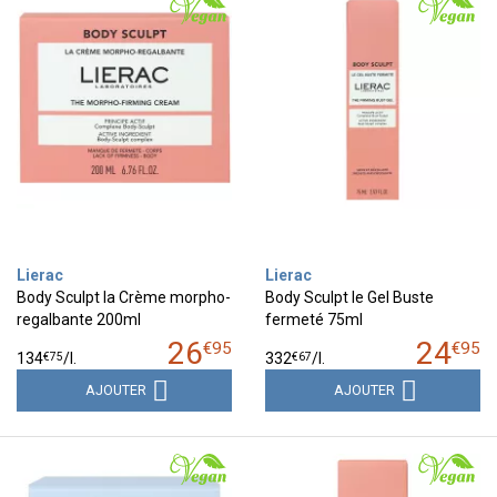
Lierac
Lierac
Body Sculpt la Crème morpho-
Body Sculpt le Gel Buste
regalbante 200ml
fermeté 75ml
26
24
€
95
€
95
€
75
€
67
134
/
l.
332
/
l.
AJOUTER
AJOUTER