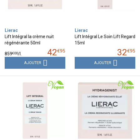
Lierac
Lierac
Lift Intégral la crème nuit
Lift Intégral Le Soin Lift Regard
régénérante 50ml
15ml
42
32
€
95
€
95
€
00
859
/
l.
AJOUTER
AJOUTER