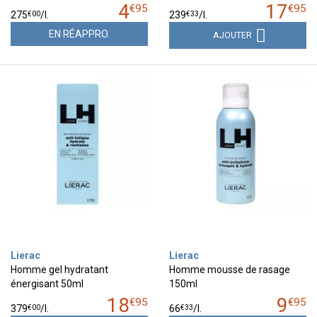
4
17
€
95
€
95
€
00
€
33
275
/
l.
239
/
l.
EN RÉAPPRO.
AJOUTER
Lierac
Lierac
Homme gel hydratant
Homme mousse de rasage
énergisant 50ml
150ml
18
9
€
95
€
95
€
00
€
33
379
/
l.
66
/
l.