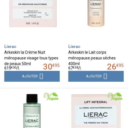
Lierac
Lierac
Arkeskin la Crème Nuit
Arkeskin le Lait corps
ménopause visage tous types
ménopause peaux sèches
de peaux 50ml
400ml
30
26
€
95
€
95
€
00
€
38
619
/
l.
67
/
l.
AJOUTER
AJOUTER