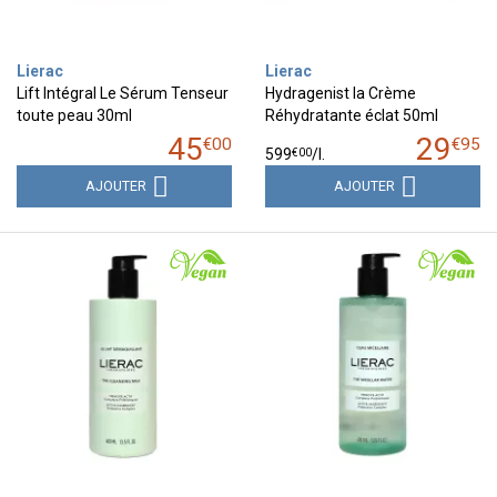
Lierac
Lierac
Lift Intégral Le Sérum Tenseur
Hydragenist la Crème
toute peau 30ml
Réhydratante éclat 50ml
45
29
€
00
€
95
€
00
599
/
l.
AJOUTER
AJOUTER