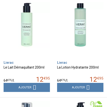
Lierac
Lierac
Le Lait Démaquillant 200ml
La Lotion Hydratante 200ml
12
12
€
95
€
95
€
75
€
75
64
/
l.
64
/
l.
AJOUTER
AJOUTER