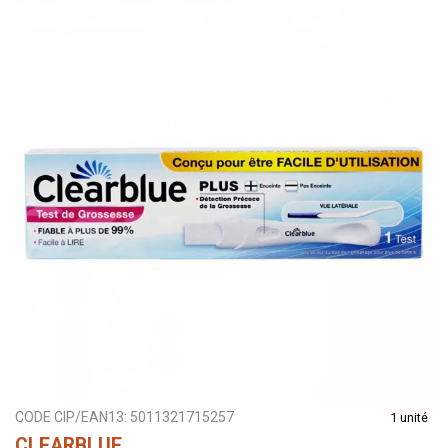
CODE CIP/EAN13:
5011321715257
1 unité
CLEARBLUE