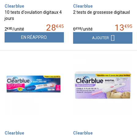
Clearblue
Clearblue
10 tests d'ovulation digitaux 4
2 tests de grossesse digitauxl
jours
28
13
€
45
€
95
€
85
€
98
2
/unité
6
/unité
EN RÉAPPRO.
AJOUTER
Clearblue
Clearblue