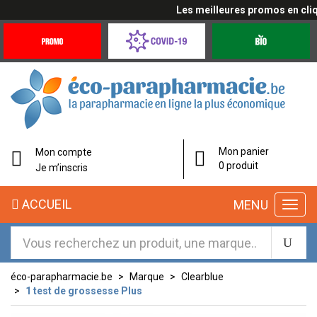
Les meilleures promos en cliqua
Promotions
Covid-
Produits
&
19
bio
Offres
Coronavirus
éco-
Mon panier
Mon compte
parapharmacie.fr
0 produit
Je m’inscris
éco-
ACCUEIL
MENU
parapharmacie.fr
éco-parapharmacie.be
Marque
Clearblue
1 test de grossesse Plus