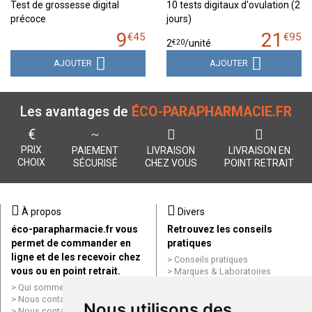
Test de grossesse digital
10 tests digitaux d'ovulation (2
précoce
jours)
9
21
€
45
€
95
€
20
2
/unité
AJOUTER
AJOUTER
Les avantages de
ÉCO-PARAPHARMACIE.FR
€
PRIX
PAIEMENT
LIVRAISON
LIVRAISON EN
CHOIX
SÉCURISÉ
CHEZ VOUS
POINT RETRAIT
À propos
Divers
éco-parapharmacie.fr vous
Retrouvez les conseils
permet de commander en
pratiques
ligne et de les recevoir chez
Conseils pratiques
vous ou en point retrait.
Marques & Laboratoires
Conditions générales de vente
Qui sommes nous ?
(CGV)
Nous contacter par e-mail
Nous utilisons des
Mentions légales
Nous contacter par téléphone