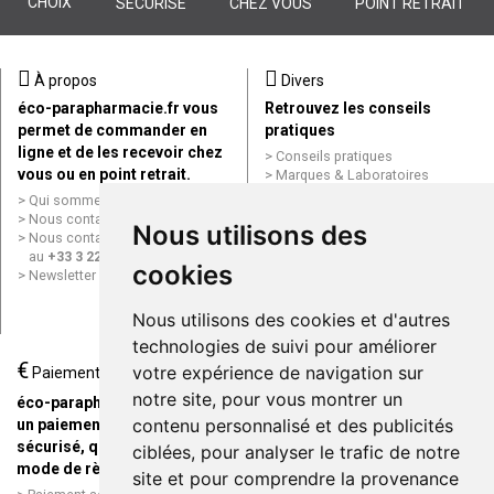
CHOIX
SÉCURISÉ
CHEZ VOUS
POINT RETRAIT
À propos
Divers
éco-parapharmacie.fr vous
Retrouvez les conseils
permet de commander en
pratiques
ligne et de les recevoir chez
Conseils pratiques
vous ou en point retrait.
Marques & Laboratoires
Conditions générales de vente
Qui sommes nous ?
(CGV)
Nous contacter par e-mail
Nous utilisons des
Mentions légales
Nous contacter par téléphone
Données personnelles
au
+33 3 22 71 64 10
cookies
Cookies
Newsletter
Mes préférences Cookies
Grande Pharmacie d’Amiens en
Nous utilisons des cookies et d'autres
ligne
technologies de suivi pour améliorer
€
Livraison / Point retrait
votre expérience de navigation sur
Paiement
Commandez en ligne et
notre site, pour vous montrer un
éco-parapharmacie.fr offre
recevez votre commande
contenu personnalisé et des publicités
un paiement entièrement
rapidement chez vous ou en
sécurisé, quel que soit le
ciblées, pour analyser le trafic de notre
point retrait
mode de règlement
site et pour comprendre la provenance
Livraison chez vous ou en