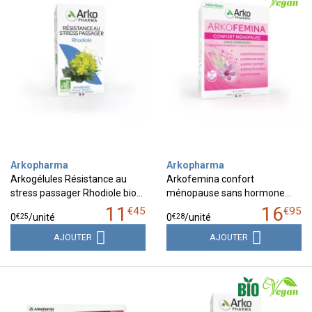
Arkopharma
Arkopharma
Arkogélules Résistance au
Arkofemina confort
stress passager Rhodiole bio…
ménopause sans hormone…
11
16
€
45
€
95
€
25
€
28
0
/unité
0
/unité
AJOUTER
AJOUTER