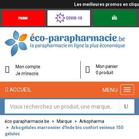
Les meilleures promos en cliquan
Promotions
Covid-
Produits
&
19
bio
Offres
Coronavirus
éco-
Mon panier
Mon compte
parapharmacie.fr
0 produit
Je m’inscris
éco-
ACCUEIL
MENU
parapharmacie.fr
éco-parapharmacie.be
Marque
Arkopharma
Arkogélules marronnier d'Inde bio confort veineux 150
gélules