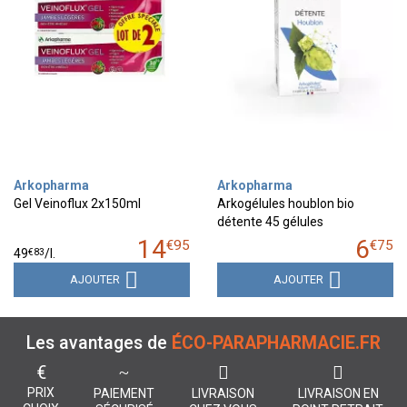
Arkopharma
Arkopharma
Gel Veinoflux 2x150ml
Arkogélules houblon bio
détente 45 gélules
14
6
€
95
€
75
€
83
49
/
l.
AJOUTER
AJOUTER
Les avantages de
ÉCO-PARAPHARMACIE.FR
€
PRIX
PAIEMENT
LIVRAISON
LIVRAISON EN