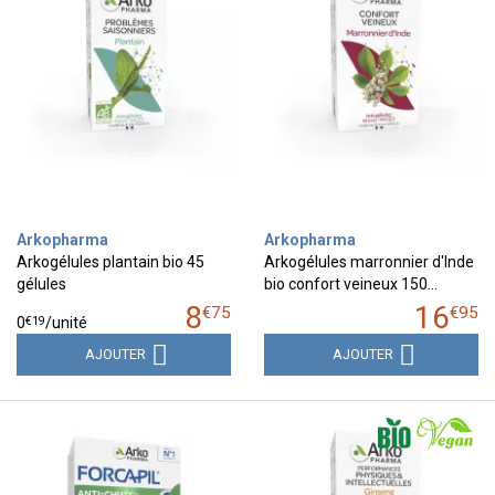
Arkopharma
Arkopharma
Arkogélules plantain bio 45
Arkogélules marronnier d'Inde
gélules
bio confort veineux 150…
8
16
€
75
€
95
€
19
0
/unité
AJOUTER
AJOUTER