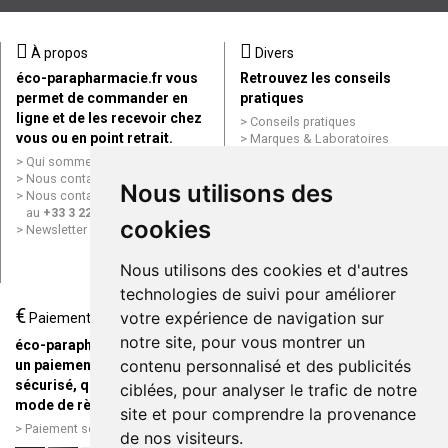
À propos
Divers
éco-parapharmacie.fr vous
Retrouvez les conseils
permet de commander en
pratiques
ligne et de les recevoir chez
Conseils pratiques
vous ou en point retrait.
Marques & Laboratoires
Conditions générales de vente
Qui sommes nous ?
(CGV)
Nous contacter par e-mail
Nous utilisons des
Mentions légales
Nous contacter par téléphone
Données personnelles
au
+33 3 22 71 64 10
cookies
Cookies
Newsletter
Mes préférences Cookies
Grande Pharmacie d’Amiens en
Nous utilisons des cookies et d'autres
ligne
technologies de suivi pour améliorer
€
Livraison / Point retrait
votre expérience de navigation sur
Paiement
Commandez en ligne et
notre site, pour vous montrer un
éco-parapharmacie.fr offre
recevez votre commande
contenu personnalisé et des publicités
un paiement entièrement
rapidement chez vous ou en
sécurisé, quel que soit le
ciblées, pour analyser le trafic de notre
point retrait
mode de règlement
site et pour comprendre la provenance
Livraison chez vous ou en
Paiement sécurisé et simple
de nos visiteurs.
points relais