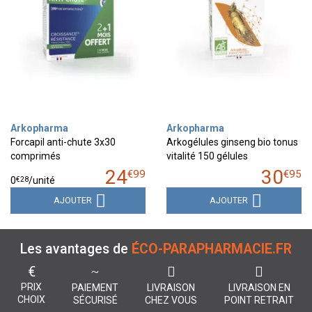
Arkopharma
Arkopharma
Forcapil anti-chute 3x30
Arkogélules ginseng bio tonus
comprimés
vitalité 150 gélules
24
30
€
99
€
95
€
28
0
/unité
AJOUTER
AJOUTER
Les avantages de
ÉCO-PARAPHARMACIE.FR
€
PRIX
PAIEMENT
LIVRAISON
LIVRAISON EN
CHOIX
SÉCURISÉ
CHEZ VOUS
POINT RETRAIT