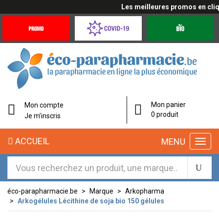
Les meilleures promos en cliqua
Promotions
Covid-
Produits
&
19
bio
Offres
Coronavirus
éco-
Mon panier
Mon compte
parapharmacie.fr
0 produit
Je m’inscris
éco-
ACCUEIL
MENU
parapharmacie.fr
éco-parapharmacie.be
Marque
Arkopharma
Arkogélules Lécithine de soja bio 150 gélules