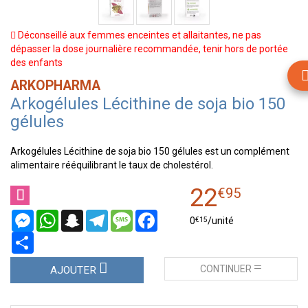
Déconseillé aux femmes enceintes et allaitantes, ne pas
dépasser la dose journalière recommandée, tenir hors de portée
des enfants
ARKOPHARMA
Arkogélules Lécithine de soja bio 150
gélules
Arkogélules Lécithine de soja bio 150 gélules est un complément
alimentaire rééquilibrant le taux de cholestérol.
22
€
95
Messenger
WhatsApp
Snapchat
Telegram
Message
Facebook
€
15
0
/unité
Partager
CONTINUER
AJOUTER