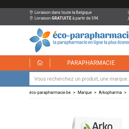
Livraison dans toute la Belgique
Livraison
GRATUITE
à partir de 59€
éco-
PARAPHARMACIE
parapharmacie.fr
éco-
parapharmacie.fr
éco-parapharmacie.be
Marque
Arkopharma