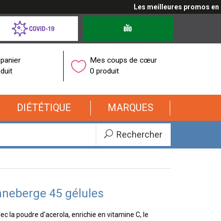
Les meilleures promos en cliq
d-
Produits
bio
onavirus
panier
Mes coups de cœur
duit
0 produit
DIÉTÉTIQUE
MARQUES
Rechercher
nneberge 45 gélules
c la poudre d'acerola, enrichie en vitamine C, le