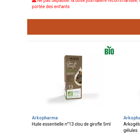
Ne pas dépasser la dose journalière recommandée, t
portée des enfants
Arkopharma
Arkoph
Huile essentielle n°13 clou de girofle 5ml
Arkogélu
gélules