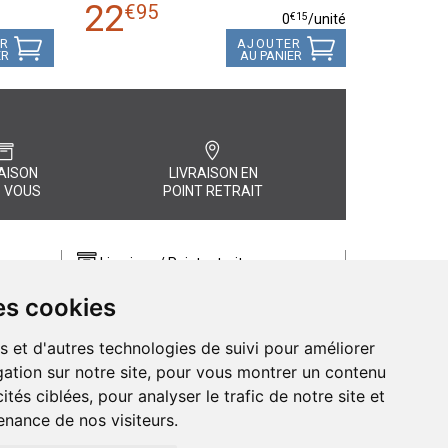
22
€
95
€
15
0
/unité
ER
AJOUTER
ER
AU PANIER
AISON
LIVRAISON EN
 VOUS
POINT RETRAIT
Livraison / Point retrait
Commandez en ligne et recevez votre
es cookies
commande rapidement chez vous ou
, quel
en point retrait
s et d'autres technologies de suivi pour améliorer
Livraison chez vous ou en points relais
ation sur notre site, pour vous montrer un contenu
ités ciblées, pour analyser le trafic de notre site et
nance de nos visiteurs.