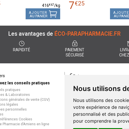
7
5
€
25
€
67
416
/kg
AJOUTER
AJOUT
AU PANIER
AU PANI
Les avantages de
ÉCO-PARAPHARMACIE.FR
RAPIDITÉ
PAIEMENT
LIVR
SÉCURISÉ
CHEZ
€
ers
Paiement
vez les conseils pratiques
éco-parapharmacie.fr offre un
Nous utilisons d
ils pratiques
paiement entièrement sécurisé
es & Laboratoires
que soit le mode de règlement
tions générales de vente (CGV)
Nous utilisons des cookie
Paiement sécurisé et simple
ons légales
votre expérience de navig
es personnelles
personnalisé et des public
es
références Cookies
pour comprendre la prove
e Pharmacie d’Amiens en ligne