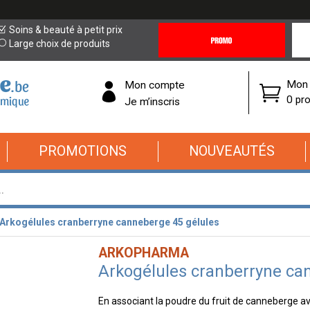
Promotions
Covi
Soins & beauté à petit prix
&
19
Large choix de produits
Offres
Cor
Mon 
Mon compte
0 pro
Je m’inscris
PROMOTIONS
NOUVEAUTÉS
Arkogélules cranberryne canneberge 45 gélules
ARKOPHARMA
Arkogélules cranberryne ca
En associant la poudre du fruit de canneberge ave