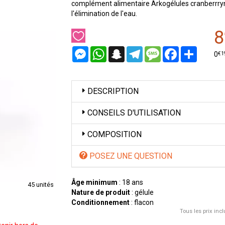
complément alimentaire Arkogélules cranberrryn
l'élimination de l'eau.
8
Messenger
WhatsApp
Snapchat
Telegram
Message
Facebook
Partager
€
1
0
DESCRIPTION
CONSEILS D'UTILISATION
COMPOSITION
POSEZ UNE QUESTION
Âge minimum
: 18 ans
45 unités
Nature de produit
: gélule
Conditionnement
: flacon
Tous les prix incl