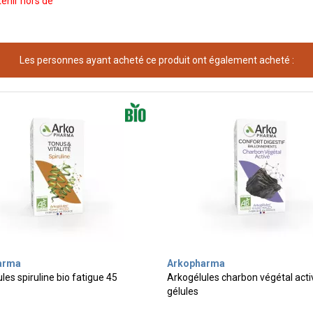
enir hors de
Les personnes ayant acheté ce produit ont également acheté :
arma
Arkopharma
les spiruline bio fatigue 45
Arkogélules charbon végétal acti
gélules