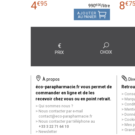
4
8
€
95
€
7
€
00
990
/
litre
AJOUTER
AU PANIER
€
CHOIX
PRIX
À propos
Div
éco-parapharmacie.fr vous permet de
Retrou
commander en ligne et de les
Conse
recevoir chez vous ou en point retrait.
Marqu
Condi
Qui sommes nous ?
Menti
Nous contacter par e-mail
Donné
contact
@
eco-parapharmacie.fr
Cooki
Nous contacter par téléphone au
Mes p
+33 3 22 71 64 10
Grand
Newsletter