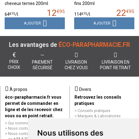
cheveux ternes 200ml
fins 200ml
12
22
€
95
€
95
€
75
€
75
64
/
l.
114
/
l.
AJOUTER
AJOUTER
Les avantages de
ÉCO-PARAPHARMACIE.FR
€
PRIX
PAIEMENT
LIVRAISON
LIVRAISON EN
CHOIX
SÉCURISÉ
CHEZ VOUS
POINT RETRAIT
À propos
Divers
éco-parapharmacie.fr vous
Retrouvez les conseils
permet de commander en
pratiques
ligne et de les recevoir chez
Conseils pratiques
vous ou en point retrait.
Marques & Laboratoires
Conditions générales de vente
Qui sommes nous ?
(CGV)
Nous contacter par e-mail
Nous utilisons des
Mentions légales
Nous contacter par téléphone
Données personnelles
au
+33 3 22 71 64 10