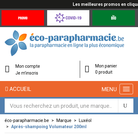
Les meilleures promos en cliquant
Promotions
Covid-
Produits
&
19
bio
Offres
Coronavirus
éco-
Mon panier
Mon compte
parapharmacie.fr
0 produit
Je m’inscris
éco-
ACCUEIL
MENU
parapharmacie.fr
éco-parapharmacie.be
Marque
Luxéol
Après-shampoing Volumateur 200ml