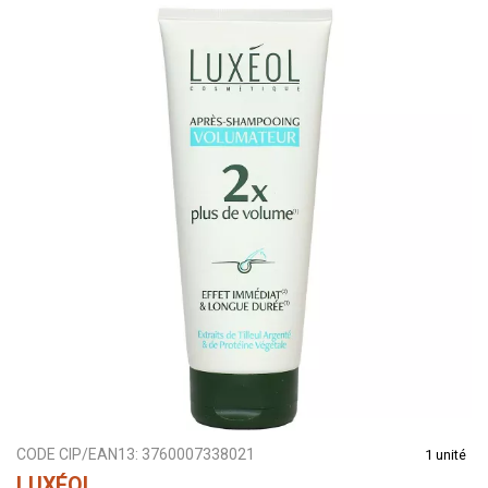
CODE CIP/EAN13:
3760007338021
1 unité
LUXÉOL