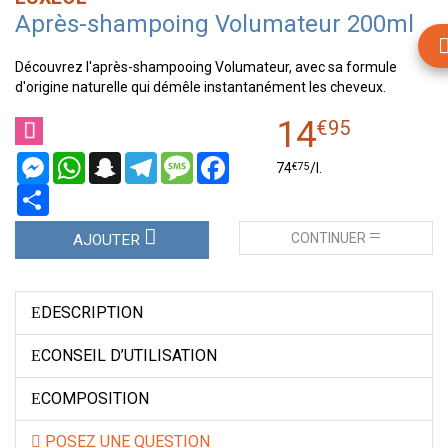
Après-shampoing Volumateur 200ml
Découvrez l'après-shampooing Volumateur, avec sa formule
d'origine naturelle qui démêle instantanément les cheveux.
14
€
95
Messenger
WhatsApp
Snapchat
Telegram
Message
Facebook
€
75
74
/
l.
Partager
CONTINUER
AJOUTER
DESCRIPTION
CONSEIL D’UTILISATION
COMPOSITION
POSEZ UNE QUESTION