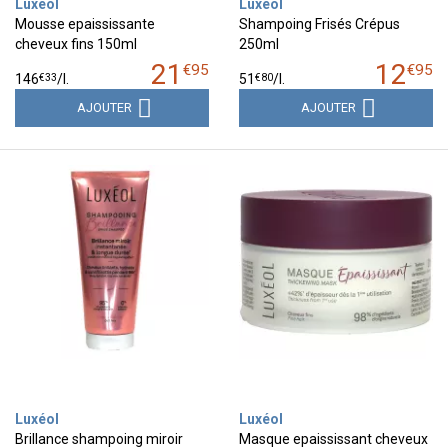
Luxéol
Luxéol
Mousse epaississante
Shampoing Frisés Crépus
cheveux fins 150ml
250ml
21
12
€
95
€
95
€
33
€
80
146
/
l.
51
/
l.
AJOUTER
AJOUTER
Luxéol
Luxéol
Brillance shampoing miroir
Masque epaississant cheveux