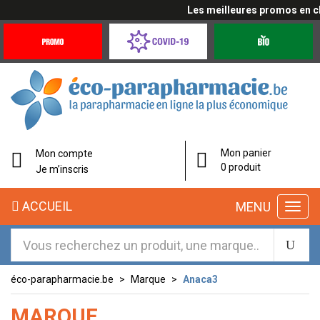
Les meilleures promos en cli
Promotions
Covid-
Produits
&
19
bio
Offres
Coronavirus
éco-
Mon panier
Mon compte
parapharmacie.fr
0 produit
Je m’inscris
éco-
ACCUEIL
MENU
parapharmacie.fr
éco-parapharmacie.be
Marque
Anaca3
MARQUE