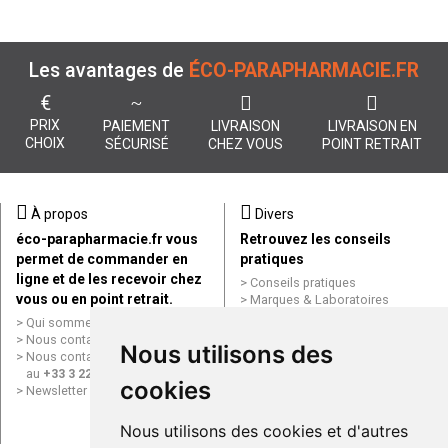
Les avantages de
ÉCO-PARAPHARMACIE.FR
€
PRIX
PAIEMENT
LIVRAISON
LIVRAISON EN
CHOIX
SÉCURISÉ
CHEZ VOUS
POINT RETRAIT
À propos
Divers
éco-parapharmacie.fr vous
Retrouvez les conseils
permet de commander en
pratiques
ligne et de les recevoir chez
Conseils pratiques
vous ou en point retrait.
Marques & Laboratoires
Conditions générales de vente
Qui sommes nous ?
(CGV)
Nous contacter par e-mail
Nous utilisons des
Mentions légales
Nous contacter par téléphone
Données personnelles
au
+33 3 22 71 64 10
cookies
Cookies
Newsletter
Mes préférences Cookies
Grande Pharmacie d’Amiens en
Nous utilisons des cookies et d'autres
ligne