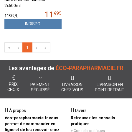
2x500ml
11
€
95
€
95
11
/
l.
INDISPO.
«
‹
1
›
»
Les avantages de
ÉCO-PARAPHARMACIE.FR
€
PRIX
PAIEMENT
LIVRAISON
LIVRAISON EN
CHOIX
SÉCURISÉ
CHEZ VOUS
POINT RETRAIT
À propos
Divers
éco-parapharmacie.fr vous
Retrouvez les conseils
permet de commander en
pratiques
ligne et de les recevoir chez
Conseils pratiques