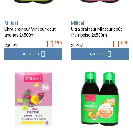
Milical
Milical
Ultra draineur Minceur goût
Ultra draineur Minceur goût
ananas 2x500ml
framboise 2x500ml
11
11
€
95
€
95
€
90
€
90
23
/
l.
23
/
l.
AJOUTER
AJOUTER