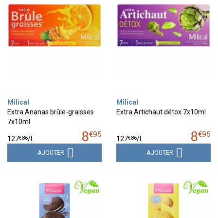
Milical
Milical
Extra Ananas brûle-graisses
Extra Artichaut détox 7x10ml
7x10ml
8
8
€
95
€
95
€
86
€
86
127
/
l.
127
/
l.
AJOUTER
AJOUTER