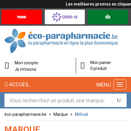
Les meilleures promos en cliquant ic
Promotions
Covid-
Produits
&
19
bio
Offres
Coronavirus
éco-
Mon panier
Mon compte
parapharmacie.fr
0 produit
Je m’inscris
éco-
ACCUEIL
MENU
parapharmacie.fr
éco-parapharmacie.be
Marque
Milical
MARQUE