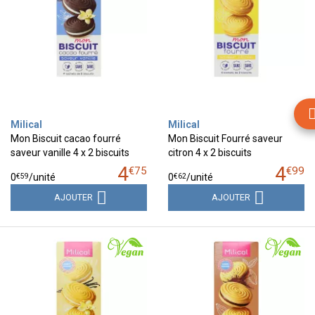
Milical
Milical
Mon Biscuit cacao fourré
Mon Biscuit Fourré saveur
saveur vanille 4 x 2 biscuits
citron 4 x 2 biscuits
4
4
€
75
€
99
€
59
€
62
0
/unité
0
/unité
AJOUTER
AJOUTER