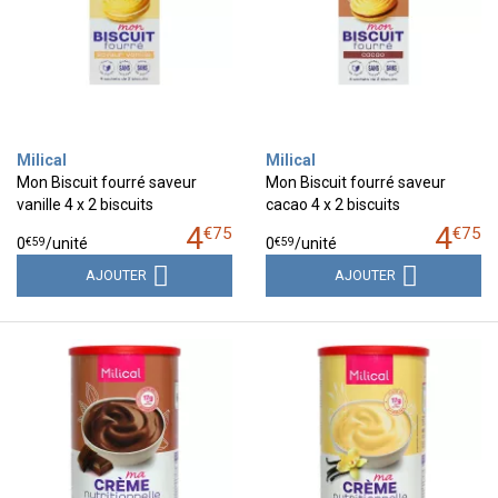
Milical
Milical
Mon Biscuit fourré saveur
Mon Biscuit fourré saveur
vanille 4 x 2 biscuits
cacao 4 x 2 biscuits
4
4
€
75
€
75
€
59
€
59
0
/unité
0
/unité
AJOUTER
AJOUTER