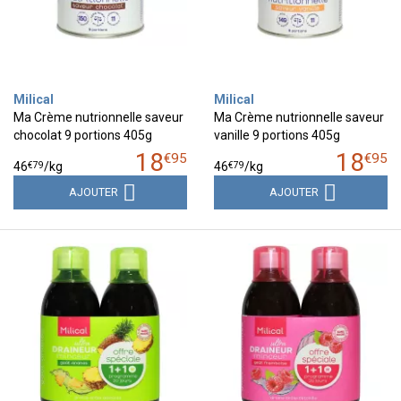
Milical
Milical
Ma Crème nutrionnelle saveur
Ma Crème nutrionnelle saveur
chocolat 9 portions 405g
vanille 9 portions 405g
18
18
€
95
€
95
€
79
€
79
46
/kg
46
/kg
AJOUTER
AJOUTER