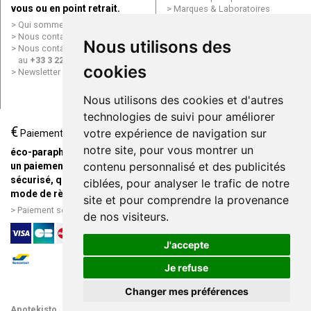
vous ou en point retrait.
Marques & Laboratoires
Conditions générales de vente
Qui sommes nous ?
(CGV)
Nous contacter par e-mail
Nous utilisons des
Mentions légales
Nous contacter par téléphone
Données personnelles
au
+33 3 22 71 64 10
cookies
Cookies
Newsletter
Mes préférences Cookies
Grande Pharmacie d’Amiens en
Nous utilisons des cookies et d'autres
ligne
technologies de suivi pour améliorer
€
Livraison / Point retrait
votre expérience de navigation sur
Paiement
Commandez en ligne et
notre site, pour vous montrer un
éco-parapharmacie.fr offre
recevez votre commande
contenu personnalisé et des publicités
un paiement entièrement
rapidement chez vous ou en
sécurisé, quel que soit le
ciblées, pour analyser le trafic de notre
point retrait
mode de règlement
site et pour comprendre la provenance
Livraison chez vous ou en
Paiement sécurisé et simple
de nos visiteurs.
points relais
J'accepte
Je refuse
Changer mes préférences
Apotekisto