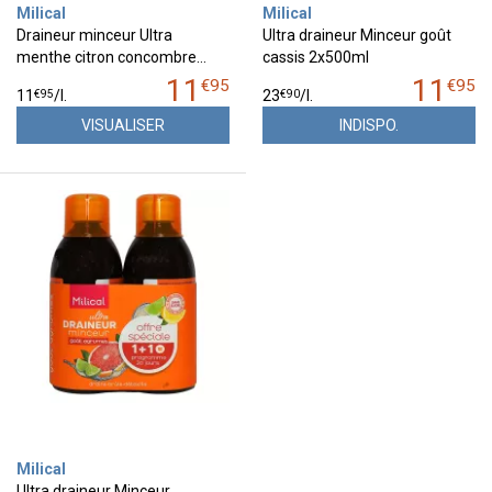
Milical
Milical
Draineur minceur Ultra
Ultra draineur Minceur goût
menthe citron concombre…
cassis 2x500ml
11
11
€
95
€
95
€
95
€
90
11
/
l.
23
/
l.
VISUALISER
INDISPO.
Milical
Ultra draineur Minceur