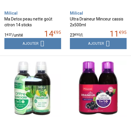
Milical
Milical
Ma Detox peau nette goût
Ultra Draineur Minceur cassis
citron 14 sticks
2x500ml
14
11
€
95
€
95
€
07
€
90
1
/unité
23
/
l.
AJOUTER
AJOUTER