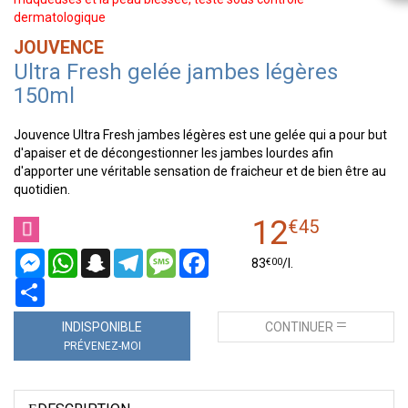
dermatologique
JOUVENCE
Ultra Fresh gelée jambes légères
150ml
Jouvence Ultra Fresh jambes légères est une gelée qui a pour but
d'apaiser et de décongestionner les jambes lourdes afin
d'apporter une véritable sensation de fraicheur et de bien être au
quotidien.
12
€
45
Messenger
WhatsApp
Snapchat
Telegram
Message
Facebook
€
00
83
/
l.
Partager
INDISPONIBLE
CONTINUER
PRÉVENEZ-MOI