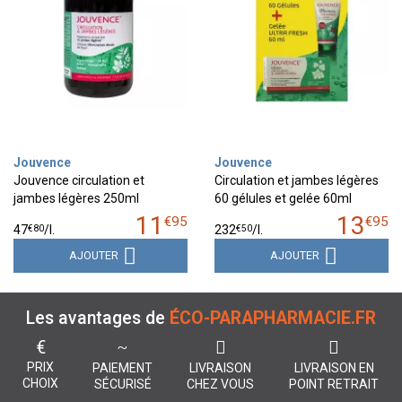
Jouvence
Jouvence
Jouvence circulation et
Circulation et jambes légères
jambes légères 250ml
60 gélules et gelée 60ml
11
13
€
95
€
95
€
80
€
50
47
/
l.
232
/
l.
AJOUTER
AJOUTER
Les avantages de
ÉCO-PARAPHARMACIE.FR
€
PRIX
PAIEMENT
LIVRAISON
LIVRAISON EN
CHOIX
SÉCURISÉ
CHEZ VOUS
POINT RETRAIT