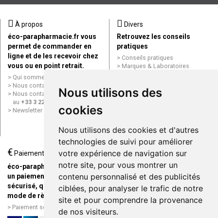
À propos
Divers
éco-parapharmacie.fr vous
Retrouvez les conseils
permet de commander en
pratiques
ligne et de les recevoir chez
Conseils pratiques
vous ou en point retrait.
Marques & Laboratoires
Conditions générales de vente
Qui sommes nous ?
(CGV)
Nous contacter par e-mail
Nous utilisons des
Mentions légales
Nous contacter par téléphone
Données personnelles
au
+33 3 22 71 64 10
cookies
Cookies
Newsletter
Mes préférences Cookies
Grande Pharmacie d’Amiens en
Nous utilisons des cookies et d'autres
ligne
technologies de suivi pour améliorer
€
Livraison / Point retrait
votre expérience de navigation sur
Paiement
Commandez en ligne et
notre site, pour vous montrer un
éco-parapharmacie.fr offre
recevez votre commande
contenu personnalisé et des publicités
un paiement entièrement
rapidement chez vous ou en
sécurisé, quel que soit le
ciblées, pour analyser le trafic de notre
point retrait
mode de règlement
site et pour comprendre la provenance
Livraison chez vous ou en
Paiement sécurisé et simple
de nos visiteurs.
points relais