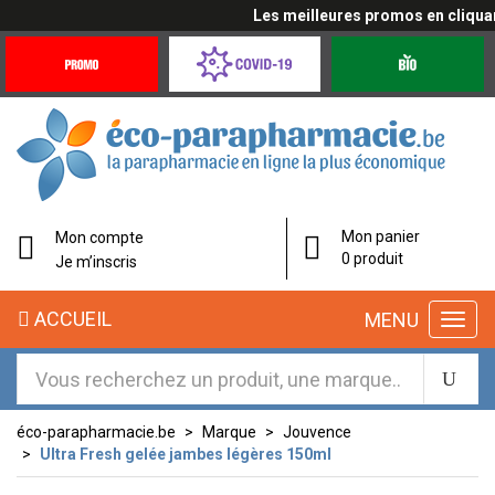
Les meilleures promos en cliquant 
Promotions
Covid-
Produits
&
19
bio
Offres
Coronavirus
éco-
Mon panier
Mon compte
parapharmacie.fr
0 produit
Je m’inscris
éco-
ACCUEIL
MENU
parapharmacie.fr
éco-parapharmacie.be
Marque
Jouvence
Ultra Fresh gelée jambes légères 150ml