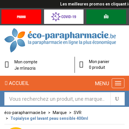
Les meilleures promos en cliquant ici
Promotions
Covid-
Produits
&
19
bio
Offres
Coronavirus
éco-
Mon panier
Mon compte
parapharmacie.fr
0 produit
Je m’inscris
éco-
ACCUEIL
MENU
parapharmacie.fr
éco-parapharmacie.be
Marque
SVR
Topialyse gel lavant peau sensible 400ml