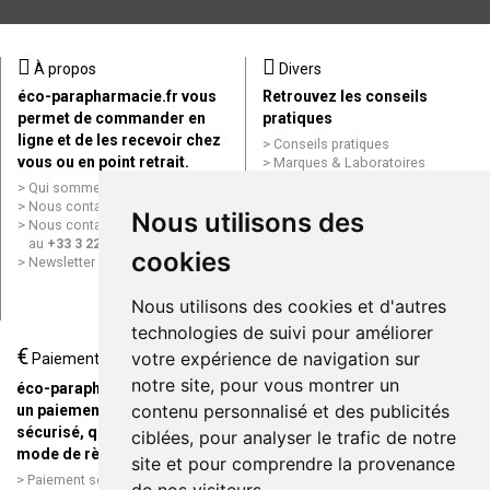
À propos
Divers
éco-parapharmacie.fr vous
Retrouvez les conseils
permet de commander en
pratiques
ligne et de les recevoir chez
Conseils pratiques
vous ou en point retrait.
Marques & Laboratoires
Conditions générales de vente
Qui sommes nous ?
(CGV)
Nous contacter par e-mail
Nous utilisons des
Mentions légales
Nous contacter par téléphone
Données personnelles
au
+33 3 22 71 64 10
cookies
Cookies
Newsletter
Mes préférences Cookies
Grande Pharmacie d’Amiens en
Nous utilisons des cookies et d'autres
ligne
technologies de suivi pour améliorer
€
Livraison / Point retrait
votre expérience de navigation sur
Paiement
Commandez en ligne et
notre site, pour vous montrer un
éco-parapharmacie.fr offre
recevez votre commande
contenu personnalisé et des publicités
un paiement entièrement
rapidement chez vous ou en
sécurisé, quel que soit le
ciblées, pour analyser le trafic de notre
point retrait
mode de règlement
site et pour comprendre la provenance
Livraison chez vous ou en
Paiement sécurisé et simple