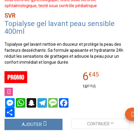
ophtalmologique, testé sous contrôle pédiatrique
SVR
Topialyse gel lavant peau sensible
400ml
Topialyse gel lavant nettoie en douceur et protège la peau des
facteurs desséchants. Sa formule apaisante et hydratante 24h
réduit les sensations de grattages et adoucie la peau pour un
confort immédiat et longue durée.
6
€
45
€
13
16
/
l.
Messenger
WhatsApp
Snapchat
Telegram
Message
Facebook
Partager
CONTINUER
AJOUTER