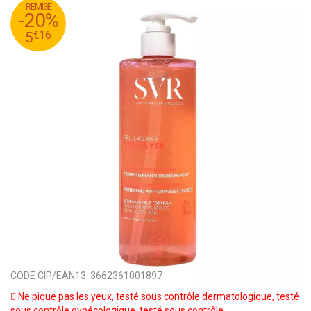
REMISE
45
€
6
-20%
16
€
5
€
16
5
CODE CIP/EAN13:
3662361001897
Ne pique pas les yeux, testé sous contrôle dermatologique, testé
sous contrôle gynécologique, testé sous contrôle