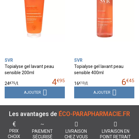
SVR
SVR
Topialyse gel lavant peau
Topialyse gel lavant peau
sensible 200ml
sensible 400ml
4
6
€
95
€
45
€
75
€
13
24
/
l.
16
/
l.
AJOUTER
AJOUTER
Les avantages de
ÉCO-PARAPHARMACIE.FR
€
PRIX
PAIEMENT
LIVRAISON
LIVRAISON EN
CHOIX
SÉCURISÉ
CHEZ VOUS
POINT RETRAIT