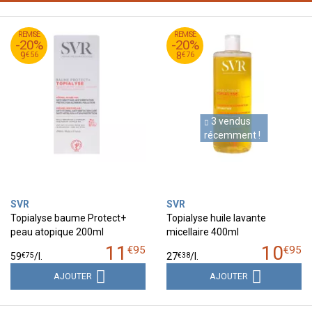
95
€
95
€
REMISE
11
REMISE
10
-20%
-20%
56
€
76
€
9
8
€
56
€
76
9
8
3 vendus
récemment !
SVR
SVR
Topialyse baume Protect+
Topialyse huile lavante
peau atopique 200ml
micellaire 400ml
11
10
€
95
€
95
€
75
€
38
59
/
l.
27
/
l.
AJOUTER
AJOUTER