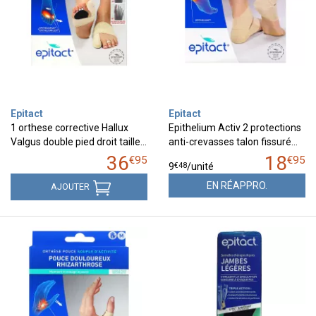
Epitact
Epitact
1 orthese corrective Hallux
Epithelium Activ 2 protections
Valgus double pied droit taille…
anti-crevasses talon fissuré…
36
18
€
95
€
95
€
48
9
/unité
EN RÉAPPRO.
AJOUTER