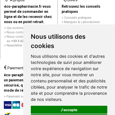
À propos
Divers
éco-parapharmacie.fr vous
Retrouvez les conseils
permet de commander en
pratiques
ligne et de les recevoir chez
Conseils pratiques
vous ou en point retrait.
Marques & Laboratoires
Conditions générales de vente
Qui sommes nous ?
(CGV)
Nous contacter par e-mail
Nous utilisons des
Mentions légales
Nous contacter par téléphone
Données personnelles
au
+33 3 22 71 64 10
Cookies
cookies
Newsletter
Mes préférences Cookies
Grande Pharmacie d’Amiens en
Nous utilisons des cookies et d'autres
ligne
technologies de suivi pour améliorer
€
Livraison / Point retrait
Paiement
votre expérience de navigation sur
Commandez en ligne et
notre site, pour vous montrer un
éco-parapharmacie.fr offre
recevez votre commande
un paiement entièrement
contenu personnalisé et des publicités
rapidement chez vous ou en
sécurisé, quel que soit le
ciblées, pour analyser le trafic de notre
point retrait
mode de règlement
site et pour comprendre la provenance
Livraison chez vous ou en
Paiement sécurisé et simple
de nos visiteurs.
points relais
J'accepte