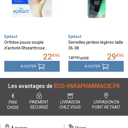
Epitact
Epitact
Orthèse pouce souple
Semelles jambes légères taille
d'activité Rhizarthrose…
36-38
22
29
€
95
€
95
€
98
14
/unité
AJOUTER
AJOUTER
Les avantages de
ÉCO-PARAPHARMACIE.FR
€
PAIEMENT
LIVRAISON
LIVRAISON EN
PRIX
SÉCURISÉ
CHEZ VOUS
POINT RETRAIT
CHOIX