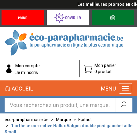
Les meilleures promos en cliqua
Promotions
Covid-
Produits
&
19
bio
Offres
Coronavirus
éco-
Mon panier
Mon compte
parapharmacie.fr
0 produit
Je m’inscris
éco-
ACCUEIL
MENU
parapharmacie.fr
éco-parapharmacie.be
Marque
Epitact
1 orthese corrective Hallux Valgus double pied gauche taille
Small