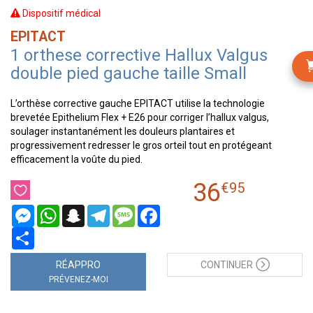
Dispositif médical
EPITACT
1 orthese corrective Hallux Valgus
double pied gauche taille Small
L’orthèse corrective gauche EPITACT utilise la technologie
brevetée Epithelium Flex + E26 pour corriger l’hallux valgus,
soulager instantanément les douleurs plantaires et
progressivement redresser le gros orteil tout en protégeant
efficacement la voûte du pied.
36
€
95
Messenger
WhatsApp
Snapchat
Telegram
Message
Facebook
Partager
RÉAPPRO
CONTINUER
PRÉVENEZ-MOI